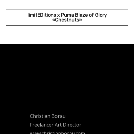
limitEDitions x Puma Blaze of Glory
«Chestnuts»
Christian Borau
Freelancer Art Director
www.christianborau.com