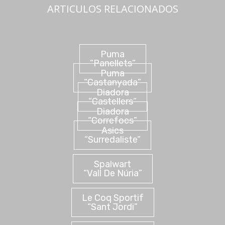
ARTICULOS RELACIONADOS
Puma
“Panellets”
Puma
“Castanyada”
Diadora
“Castellers”
Diadora
“Correfocs”
Asics
“Surredaliste”
Spalwart
“Vall De Núria”
Le Coq Sportif
“Sant Jordi”