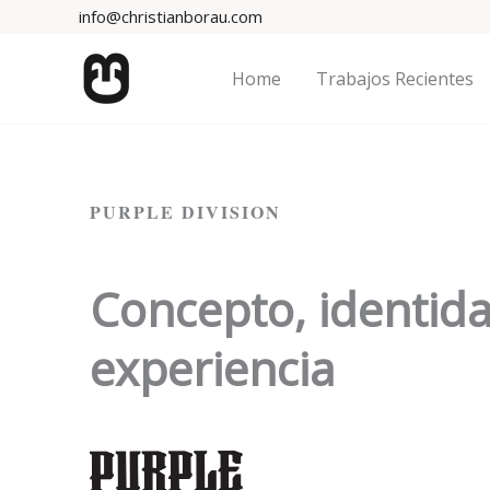
Skip
info@christianborau.com
to
content
Home
Trabajos Recientes
PURPLE DIVISION
Concepto,
identid
experiencia