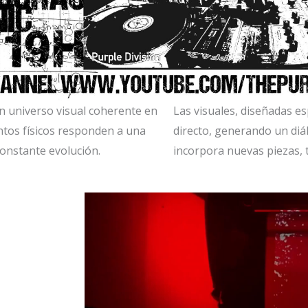
un universo visual coherente en
Las visuales, diseñadas es
ntos físicos responden a una
directo, generando un diá
constante evolución.
incorpora nuevas piezas, t