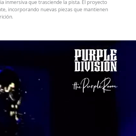
 inmersiva que trasciende la pista. El proyecto
nte, incorporando nuevas piezas que mantienen
rición.